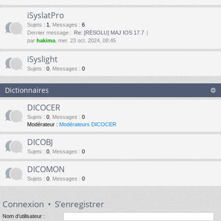
iSyslatPro
Sujets
:
1
,
Messages
:
6
Dernier message :
Re: [RÉSOLU] MAJ IOS 17.7
par
hakima
, mer. 23 oct. 2024, 08:45
iSyslight
Sujets
:
0
,
Messages
:
0
Dictionnaires
DICOCER
Sujets
:
0
,
Messages
:
0
Modérateur :
Modérateurs DICOCER
DICOBJ
Sujets
:
0
,
Messages
:
0
DICOMON
Sujets
:
0
,
Messages
:
0
Connexion
•
S’enregistrer
Nom d’utilisateur :