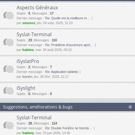
Aspects Généraux
Sujets
:
5
,
Messages
:
17
Dernier message :
Re: Quelle est la meilleure m…
par
smunos
, jeu. 04 sept. 2025, 11:23
Syslat-Terminal
Sujets
:
23
,
Messages
:
110
Dernier message :
Re: Problème d'ouverture aprè…
par
hakima
, mar. 26 août 2025, 09:22
iSyslatPro
Sujets
:
2
,
Messages
:
7
Dernier message :
Re: Application tablette
par
buyten
, jeu. 26 févr. 2026, 11:17
iSyslight
Sujets
:
0
,
Messages
:
0
Suggestions, améliorations & bugs
Syslat-Terminal
Sujets
:
28
,
Messages
:
114
Dernier message :
Re: Double Fenêtre ne fonctio…
par
hakima
, mar. 23 juin 2026, 14:40