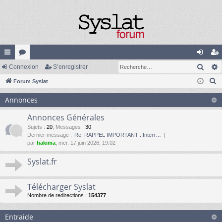
Rech
cc
Connexion
or
S’enregistrer
on
’e
R
ès
Forum Syslat
u
ne
nr
e
ra
m
xi
eg
Annonces
c
pi
s
on
ist
h
Annonces Générales
e
de
re
Sujets
:
20
,
Messages
:
30
Dernier message :
Re: RAPPEL IMPORTANT : Interr…
r
r
par
hakima
, mer. 17 juin 2026, 19:02
c
h
Syslat.fr
e
r
Télécharger Syslat
Nombre de redirections :
154377
Entraide