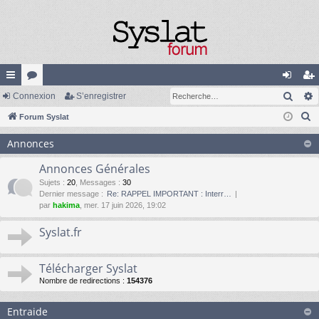
Rech
cc
Connexion
or
S’enregistrer
on
’e
R
ès
Forum Syslat
u
ne
nr
e
ra
m
xi
eg
Annonces
c
pi
s
on
ist
h
Annonces Générales
e
de
re
Sujets
:
20
,
Messages
:
30
Dernier message :
Re: RAPPEL IMPORTANT : Interr…
r
r
par
hakima
, mer. 17 juin 2026, 19:02
c
h
Syslat.fr
e
r
Télécharger Syslat
Nombre de redirections :
154376
Entraide