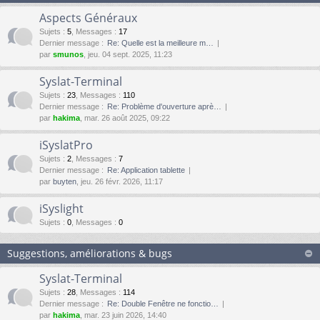
Aspects Généraux
Sujets
:
5
,
Messages
:
17
Dernier message :
Re: Quelle est la meilleure m…
par
smunos
, jeu. 04 sept. 2025, 11:23
Syslat-Terminal
Sujets
:
23
,
Messages
:
110
Dernier message :
Re: Problème d'ouverture aprè…
par
hakima
, mar. 26 août 2025, 09:22
iSyslatPro
Sujets
:
2
,
Messages
:
7
Dernier message :
Re: Application tablette
par
buyten
, jeu. 26 févr. 2026, 11:17
iSyslight
Sujets
:
0
,
Messages
:
0
Suggestions, améliorations & bugs
Syslat-Terminal
Sujets
:
28
,
Messages
:
114
Dernier message :
Re: Double Fenêtre ne fonctio…
par
hakima
, mar. 23 juin 2026, 14:40