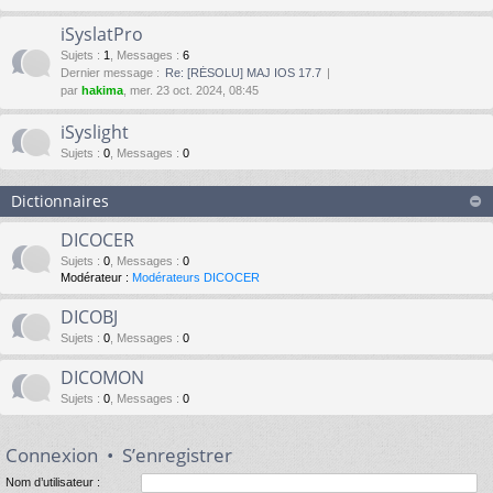
iSyslatPro
Sujets
:
1
,
Messages
:
6
Dernier message :
Re: [RÉSOLU] MAJ IOS 17.7
par
hakima
, mer. 23 oct. 2024, 08:45
iSyslight
Sujets
:
0
,
Messages
:
0
Dictionnaires
DICOCER
Sujets
:
0
,
Messages
:
0
Modérateur :
Modérateurs DICOCER
DICOBJ
Sujets
:
0
,
Messages
:
0
DICOMON
Sujets
:
0
,
Messages
:
0
Connexion
•
S’enregistrer
Nom d’utilisateur :