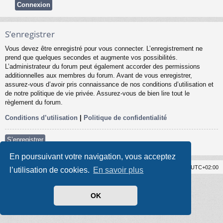
S’enregistrer
Vous devez être enregistré pour vous connecter. L’enregistrement ne
prend que quelques secondes et augmente vos possibilités.
L’administrateur du forum peut également accorder des permissions
additionnelles aux membres du forum. Avant de vous enregistrer,
assurez-vous d’avoir pris connaissance de nos conditions d’utilisation et
de notre politique de vie privée. Assurez-vous de bien lire tout le
règlement du forum.
Conditions d’utilisation
|
Politique de confidentialité
S’enregistrer
En poursuivant votre navigation, vous acceptez
Forum Syslat
Supprimer les cookies
Heures au format
UTC+02:00
l’utilisation de cookies.
En savoir plus
Développé par
phpBB
® Forum Software © phpBB Limited
Style par
Arty
- Mise à jour phpBB 3.2 par MrGaby
Traduit par
phpBB-fr.com
OK