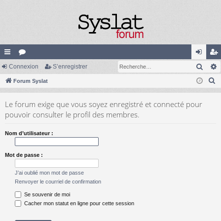
Rech
cc
Connexion
or
S’enregistrer
on
’e
R
ès
Forum Syslat
u
ne
nr
e
ra
m
xi
eg
Le forum exige que vous soyez enregistré et connecté pour
c
pi
s
on
ist
pouvoir consulter le profil des membres.
h
e
de
re
Nom d’utilisateur :
r
r
c
Mot de passe :
h
e
J’ai oublié mon mot de passe
r
Renvoyer le courriel de confirmation
Se souvenir de moi
Cacher mon statut en ligne pour cette session