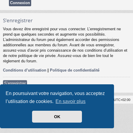
S’enregistrer
Vous devez être enregistré pour vous connecter. L’enregistrement ne
prend que quelques secondes et augmente vos possibilités.
L’administrateur du forum peut également accorder des permissions
additionnelles aux membres du forum. Avant de vous enregistrer,
assurez-vous d’avoir pris connaissance de nos conditions d’utilisation et
de notre politique de vie privée. Assurez-vous de bien lire tout le
règlement du forum.
Conditions d’utilisation
|
Politique de confidentialité
S’enregistrer
En poursuivant votre navigation, vous acceptez
Forum Syslat
Supprimer les cookies
Heures au format
UTC+02:00
l’utilisation de cookies.
En savoir plus
Développé par
phpBB
® Forum Software © phpBB Limited
Style par
Arty
- Mise à jour phpBB 3.2 par MrGaby
Traduit par
phpBB-fr.com
OK