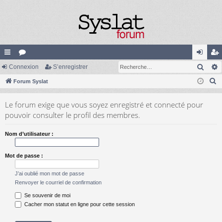
Rech
cc
Connexion
or
S’enregistrer
on
’e
R
ès
Forum Syslat
u
ne
nr
e
ra
m
xi
eg
Le forum exige que vous soyez enregistré et connecté pour
c
pi
s
on
ist
pouvoir consulter le profil des membres.
h
e
de
re
Nom d’utilisateur :
r
r
c
Mot de passe :
h
e
J’ai oublié mon mot de passe
r
Renvoyer le courriel de confirmation
Se souvenir de moi
Cacher mon statut en ligne pour cette session