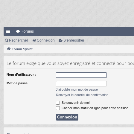
Forums
cc
Rechercher
Connexion
S’enregistrer
ès
Forum Syslat
ra
Le forum exige que vous soyez enregistré et connecté pour pou
pi
Nom d’utilisateur :
de
Mot de passe :
J’ai oublié mon mot de passe
Renvoyer le courriel de confirmation
Se souvenir de moi
Cacher mon statut en ligne pour cette session