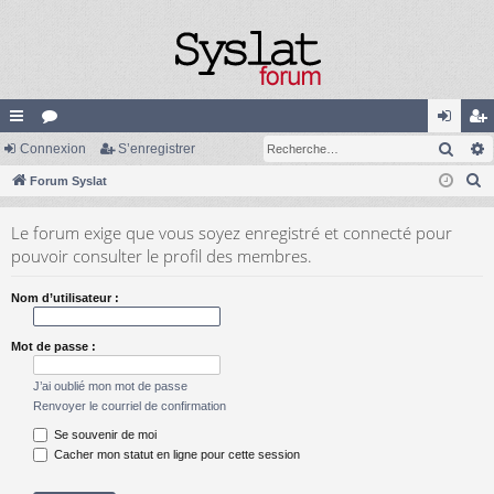
Rech
cc
Connexion
or
S’enregistrer
on
’e
R
ès
Forum Syslat
u
ne
nr
e
ra
m
xi
eg
Le forum exige que vous soyez enregistré et connecté pour
c
pi
s
on
ist
pouvoir consulter le profil des membres.
h
e
de
re
Nom d’utilisateur :
r
r
c
Mot de passe :
h
e
J’ai oublié mon mot de passe
r
Renvoyer le courriel de confirmation
Se souvenir de moi
Cacher mon statut en ligne pour cette session