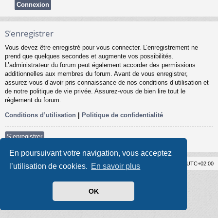
S’enregistrer
Vous devez être enregistré pour vous connecter. L’enregistrement ne
prend que quelques secondes et augmente vos possibilités.
L’administrateur du forum peut également accorder des permissions
additionnelles aux membres du forum. Avant de vous enregistrer,
assurez-vous d’avoir pris connaissance de nos conditions d’utilisation et
de notre politique de vie privée. Assurez-vous de bien lire tout le
règlement du forum.
Conditions d’utilisation
|
Politique de confidentialité
S’enregistrer
En poursuivant votre navigation, vous acceptez
Forum Syslat
Supprimer les cookies
Heures au format
UTC+02:00
l’utilisation de cookies.
En savoir plus
Développé par
phpBB
® Forum Software © phpBB Limited
Style par
Arty
- Mise à jour phpBB 3.2 par MrGaby
Traduit par
phpBB-fr.com
OK