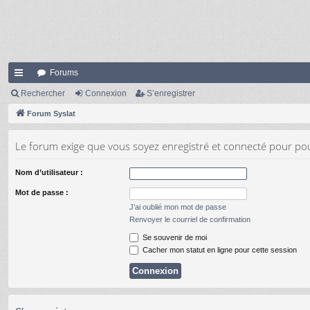
Forums
cc
Rechercher
Connexion
S’enregistrer
ès
Forum Syslat
ra
Le forum exige que vous soyez enregistré et connecté pour pou
pi
Nom d’utilisateur :
de
Mot de passe :
J’ai oublié mon mot de passe
Renvoyer le courriel de confirmation
Se souvenir de moi
Cacher mon statut en ligne pour cette session