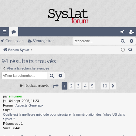
Rech
cc
Connexion
or
S’enregistrer
on
’e
R
ès
Forum Syslat
u
ne
nr
e
94 résultats trouvés
ra
m
xi
eg
c
pi
s
on
ist
Aller à la recherche avancée
h
Rechercher
Recherche avancée
e
de
re
r
Page
1
sur
10
2
3
4
5
10
1
Suivante
94 résultats trouvés
…
r
c
h
par
smunos
jeu. 04 sept. 2025, 11:23
e
Forum :
Aspects Généraux
r
Sujet :
Quelle est la meilleure méthode pour structurer la numérotation des fiches US dans
Syslat ?
Réponses :
1
Vues :
8441