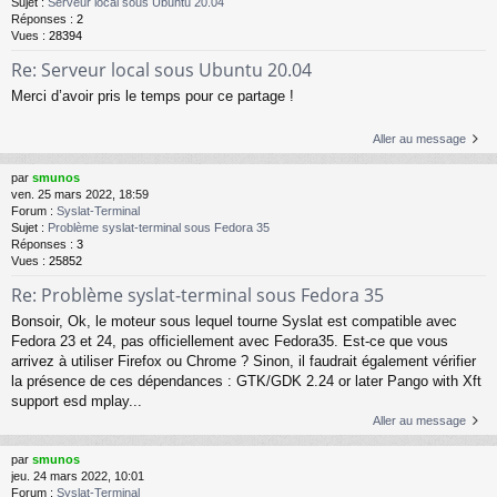
Sujet :
Serveur local sous Ubuntu 20.04
Réponses :
2
Vues :
28394
Re: Serveur local sous Ubuntu 20.04
Merci d’avoir pris le temps pour ce partage !
Aller au message
par
smunos
ven. 25 mars 2022, 18:59
Forum :
Syslat-Terminal
Sujet :
Problème syslat-terminal sous Fedora 35
Réponses :
3
Vues :
25852
Re: Problème syslat-terminal sous Fedora 35
Bonsoir, Ok, le moteur sous lequel tourne Syslat est compatible avec
Fedora 23 et 24, pas officiellement avec Fedora35. Est-ce que vous
arrivez à utiliser Firefox ou Chrome ? Sinon, il faudrait également vérifier
la présence de ces dépendances : GTK/GDK 2.24 or later Pango with Xft
support esd mplay...
Aller au message
par
smunos
jeu. 24 mars 2022, 10:01
Forum :
Syslat-Terminal