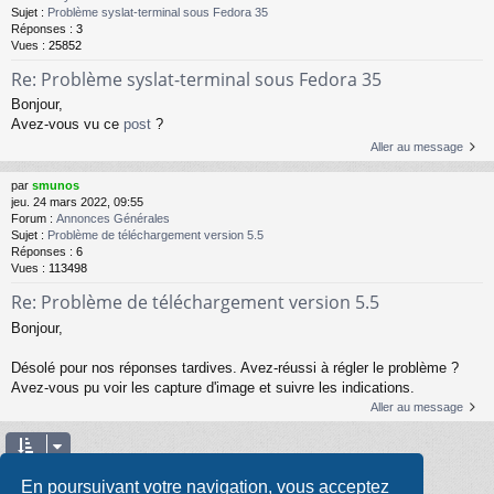
Sujet :
Problème syslat-terminal sous Fedora 35
Réponses :
3
Vues :
25852
Re: Problème syslat-terminal sous Fedora 35
Bonjour,
Avez-vous vu ce
post
?
Aller au message
par
smunos
jeu. 24 mars 2022, 09:55
Forum :
Annonces Générales
Sujet :
Problème de téléchargement version 5.5
Réponses :
6
Vues :
113498
Re: Problème de téléchargement version 5.5
Bonjour,
Désolé pour nos réponses tardives. Avez-réussi à régler le problème ?
Avez-vous pu voir les capture d'image et suivre les indications.
Aller au message
Page
1
sur
10
2
3
4
5
10
1
Suivante
94 résultats trouvés
…
En poursuivant votre navigation, vous acceptez