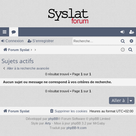
Rech
cc
Connexion
or
S’enregistrer
on
’e
R
ès
Forum Syslat
u
ne
nr
e
Sujets actifs
ra
m
xi
eg
c
pi
s
on
ist
Aller à la recherche avancée
h
0 résultat trouvé • Page
1
sur
1
e
de
re
Aucun sujet ou message ne correspond à vos critères de recherche.
r
r
c
0 résultat trouvé • Page
1
sur
1
h
Aller à
e
r
Forum Syslat
Supprimer les cookies
Heures au format
UTC+02:00
Développé par
phpBB
® Forum Software © phpBB Limited
Style par
Arty
- Mise à jour phpBB 3.2 par MrGaby
Traduit par
phpBB-fr.com