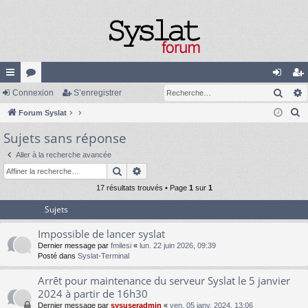
Rech
cc
Connexion
or
S’enregistrer
on
’e
R
ès
Forum Syslat
u
ne
nr
e
Sujets sans réponse
ra
m
xi
eg
c
pi
s
on
ist
Aller à la recherche avancée
h
Rechercher
Recherche avancée
e
de
re
r
17 résultats trouvés • Page
1
sur
1
r
c
Sujets
h
Impossible de lancer syslat
e
Dernier message par
fmilesi
«
lun. 22 juin 2026, 09:39
r
Posté dans
Syslat-Terminal
Arrêt pour maintenance du serveur Syslat le 5 janvier
2024 à partir de 16h30
Dernier message par
sysuseradmin
«
ven. 05 janv. 2024, 13:06