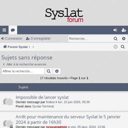
Rech
cc
Connexion
or
S’enregistrer
on
’e
R
ès
Forum Syslat
u
ne
nr
e
Sujets sans réponse
ra
m
xi
eg
c
pi
s
on
ist
Aller à la recherche avancée
h
Rechercher
Recherche avancée
e
de
re
r
17 résultats trouvés • Page
1
sur
1
r
c
Sujets
h
Impossible de lancer syslat
e
Dernier message par
fmilesi
«
lun. 22 juin 2026, 09:39
r
Posté dans
Syslat-Terminal
Arrêt pour maintenance du serveur Syslat le 5 janvier
2024 à partir de 16h30
Dernier message par
sysuseradmin
«
ven. 05 janv. 2024, 13:06