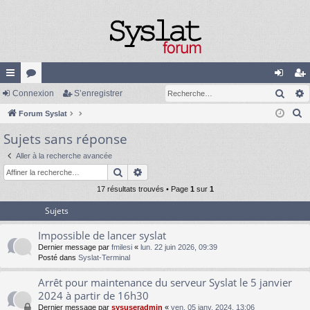
Rech
cc
Connexion
or
S’enregistrer
on
’e
R
ès
Forum Syslat
u
ne
nr
e
Sujets sans réponse
ra
m
xi
eg
c
pi
s
on
ist
Aller à la recherche avancée
h
Rechercher
Recherche avancée
e
de
re
r
17 résultats trouvés • Page
1
sur
1
r
c
Sujets
h
Impossible de lancer syslat
e
Dernier message par
fmilesi
«
lun. 22 juin 2026, 09:39
r
Posté dans
Syslat-Terminal
Arrêt pour maintenance du serveur Syslat le 5 janvier
2024 à partir de 16h30
Dernier message par
sysuseradmin
«
ven. 05 janv. 2024, 13:06