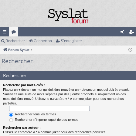
cc
Rechercher
or
Connexion
S’enregistrer
on
’e
ès
Forum Syslat
u
ne
nr
Rechercher
ra
m
xi
eg
pi
s
on
ist
Rechercher
de
re
Recherche par mots-clés :
r
Placez un
+
devant un mot qui doit être trouvé et un
-
devant un mot qui doit être exclu.
Saisissez une suite de mots séparés par des
|
entre crochets si uniquement un des
mots doit être trouvé. Utilisez le caractère « * » comme joker pour des recherches
partielles.
Rechercher tous les termes
Rechercher n’importe lequel de ces termes
Rechercher par auteur :
Utilisez le caractère « * » comme joker pour des recherches partielles.