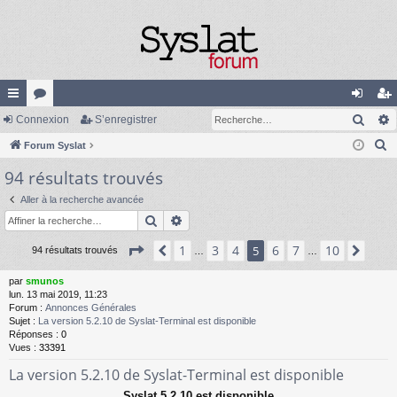
Rech
cc
Connexion
or
S’enregistrer
on
’e
R
ès
Forum Syslat
u
ne
nr
e
94 résultats trouvés
ra
m
xi
eg
c
pi
s
on
ist
Aller à la recherche avancée
h
Rechercher
Recherche avancée
e
de
re
r
Page
5
sur
10
1
3
4
6
7
10
Précédente
5
Suiv
94 résultats trouvés
…
…
r
c
h
par
smunos
lun. 13 mai 2019, 11:23
e
Forum :
Annonces Générales
r
Sujet :
La version 5.2.10 de Syslat-Terminal est disponible
Réponses :
0
Vues :
33391
La version 5.2.10 de Syslat-Terminal est disponible
Syslat 5.2.10 est disponible