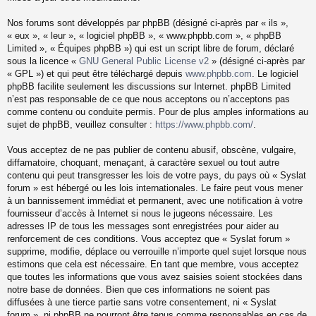
Nos forums sont développés par phpBB (désigné ci-après par « ils »,
« eux », « leur », « logiciel phpBB », « www.phpbb.com », « phpBB
Limited », « Équipes phpBB ») qui est un script libre de forum, déclaré
sous la licence «
GNU General Public License v2
» (désigné ci-après par
« GPL ») et qui peut être téléchargé depuis
www.phpbb.com
. Le logiciel
phpBB facilite seulement les discussions sur Internet. phpBB Limited
n’est pas responsable de ce que nous acceptons ou n’acceptons pas
comme contenu ou conduite permis. Pour de plus amples informations au
sujet de phpBB, veuillez consulter :
https://www.phpbb.com/
.
Vous acceptez de ne pas publier de contenu abusif, obscène, vulgaire,
diffamatoire, choquant, menaçant, à caractère sexuel ou tout autre
contenu qui peut transgresser les lois de votre pays, du pays où « Syslat
forum » est hébergé ou les lois internationales. Le faire peut vous mener
à un bannissement immédiat et permanent, avec une notification à votre
fournisseur d’accès à Internet si nous le jugeons nécessaire. Les
adresses IP de tous les messages sont enregistrées pour aider au
renforcement de ces conditions. Vous acceptez que « Syslat forum »
supprime, modifie, déplace ou verrouille n’importe quel sujet lorsque nous
estimons que cela est nécessaire. En tant que membre, vous acceptez
que toutes les informations que vous avez saisies soient stockées dans
notre base de données. Bien que ces informations ne soient pas
diffusées à une tierce partie sans votre consentement, ni « Syslat
forum », ni phpBB ne pourront être tenus comme responsables en cas de