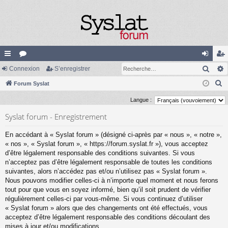
Rech
cc
Connexion
or
S’enregistrer
on
’e
R
ès
Forum Syslat
u
ne
nr
e
ra
m
xi
eg
Langue :
c
pi
s
on
ist
Syslat forum - Enregistrement
h
e
de
re
En accédant à « Syslat forum » (désigné ci-après par « nous », « notre »,
r
« nos », « Syslat forum », « https://forum.syslat.fr »), vous acceptez
r
c
d’être légalement responsable des conditions suivantes. Si vous
n’acceptez pas d’être légalement responsable de toutes les conditions
h
suivantes, alors n’accédez pas et/ou n’utilisez pas « Syslat forum ».
e
Nous pouvons modifier celles-ci à n’importe quel moment et nous ferons
r
tout pour que vous en soyez informé, bien qu’il soit prudent de vérifier
régulièrement celles-ci par vous-même. Si vous continuez d’utiliser
« Syslat forum » alors que des changements ont été effectués, vous
acceptez d’être légalement responsable des conditions découlant des
mises à jour et/ou modifications.