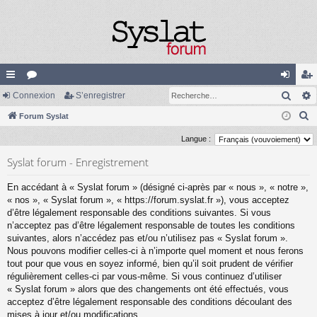
Rech
cc
Connexion
or
S’enregistrer
on
’e
R
ès
Forum Syslat
u
ne
nr
e
ra
m
xi
eg
Langue :
c
pi
s
on
ist
Syslat forum - Enregistrement
h
e
de
re
En accédant à « Syslat forum » (désigné ci-après par « nous », « notre »,
r
« nos », « Syslat forum », « https://forum.syslat.fr »), vous acceptez
r
c
d’être légalement responsable des conditions suivantes. Si vous
n’acceptez pas d’être légalement responsable de toutes les conditions
h
suivantes, alors n’accédez pas et/ou n’utilisez pas « Syslat forum ».
e
Nous pouvons modifier celles-ci à n’importe quel moment et nous ferons
r
tout pour que vous en soyez informé, bien qu’il soit prudent de vérifier
régulièrement celles-ci par vous-même. Si vous continuez d’utiliser
« Syslat forum » alors que des changements ont été effectués, vous
acceptez d’être légalement responsable des conditions découlant des
mises à jour et/ou modifications.