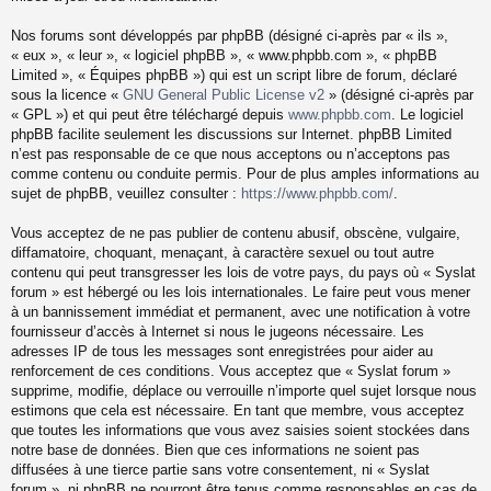
Nos forums sont développés par phpBB (désigné ci-après par « ils »,
« eux », « leur », « logiciel phpBB », « www.phpbb.com », « phpBB
Limited », « Équipes phpBB ») qui est un script libre de forum, déclaré
sous la licence «
GNU General Public License v2
» (désigné ci-après par
« GPL ») et qui peut être téléchargé depuis
www.phpbb.com
. Le logiciel
phpBB facilite seulement les discussions sur Internet. phpBB Limited
n’est pas responsable de ce que nous acceptons ou n’acceptons pas
comme contenu ou conduite permis. Pour de plus amples informations au
sujet de phpBB, veuillez consulter :
https://www.phpbb.com/
.
Vous acceptez de ne pas publier de contenu abusif, obscène, vulgaire,
diffamatoire, choquant, menaçant, à caractère sexuel ou tout autre
contenu qui peut transgresser les lois de votre pays, du pays où « Syslat
forum » est hébergé ou les lois internationales. Le faire peut vous mener
à un bannissement immédiat et permanent, avec une notification à votre
fournisseur d’accès à Internet si nous le jugeons nécessaire. Les
adresses IP de tous les messages sont enregistrées pour aider au
renforcement de ces conditions. Vous acceptez que « Syslat forum »
supprime, modifie, déplace ou verrouille n’importe quel sujet lorsque nous
estimons que cela est nécessaire. En tant que membre, vous acceptez
que toutes les informations que vous avez saisies soient stockées dans
notre base de données. Bien que ces informations ne soient pas
diffusées à une tierce partie sans votre consentement, ni « Syslat
forum », ni phpBB ne pourront être tenus comme responsables en cas de