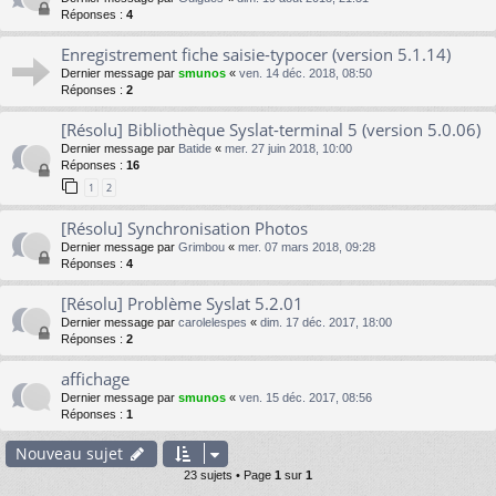
Réponses :
4
Enregistrement fiche saisie-typocer (version 5.1.14)
Dernier message par
smunos
«
ven. 14 déc. 2018, 08:50
Réponses :
2
[Résolu] Bibliothèque Syslat-terminal 5 (version 5.0.06)
Dernier message par
Batide
«
mer. 27 juin 2018, 10:00
Réponses :
16
1
2
[Résolu] Synchronisation Photos
Dernier message par
Grimbou
«
mer. 07 mars 2018, 09:28
Réponses :
4
[Résolu] Problème Syslat 5.2.01
Dernier message par
carolelespes
«
dim. 17 déc. 2017, 18:00
Réponses :
2
affichage
Dernier message par
smunos
«
ven. 15 déc. 2017, 08:56
Réponses :
1
Nouveau sujet
23 sujets • Page
1
sur
1