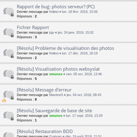
Rapport de bug: photos serveur? (PC)
Dernier message par
fmilesi
«
lun. 18 févr. 2019, 15:56
Réponses :
2
Fichier Rapport
Dernier message par
juju
«
jeu. 24 janv. 2019, 15:02
Réponses :
3
[Résolu] Probleme de visualisation des photos
Dernier message par
fmilesi
«
lun. 17 déc. 2018, 18:19
Réponses :
2
[Résolu] Visualisation photos websyslat
Dernier message par
smunos
«
ven. 05 oct. 2018, 13:46
Réponses :
5
[Résolu] Message d'erreur
Dernier message par
MaximeS
«
jeu. 04 oct. 2018, 08:43
Réponses :
8
[Résolu] Sauvegarde de base de site
Dernier message par
smunos
«
lun. 17 sept. 2018, 13:29
Réponses :
1
[Résolu] Restauration BDD
Dernier message par
Guigues
«
dim. 19 août 2018, 21:51