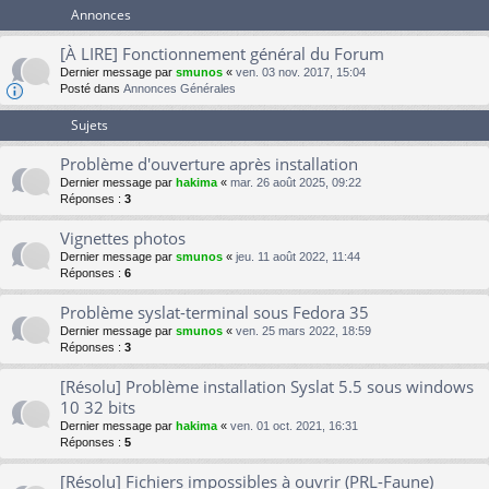
Annonces
[À LIRE] Fonctionnement général du Forum
Dernier message par
smunos
«
ven. 03 nov. 2017, 15:04
Posté dans
Annonces Générales
Sujets
Problème d'ouverture après installation
Dernier message par
hakima
«
mar. 26 août 2025, 09:22
Réponses :
3
Vignettes photos
Dernier message par
smunos
«
jeu. 11 août 2022, 11:44
Réponses :
6
Problème syslat-terminal sous Fedora 35
Dernier message par
smunos
«
ven. 25 mars 2022, 18:59
Réponses :
3
[Résolu] Problème installation Syslat 5.5 sous windows
10 32 bits
Dernier message par
hakima
«
ven. 01 oct. 2021, 16:31
Réponses :
5
[Résolu] Fichiers impossibles à ouvrir (PRL-Faune)