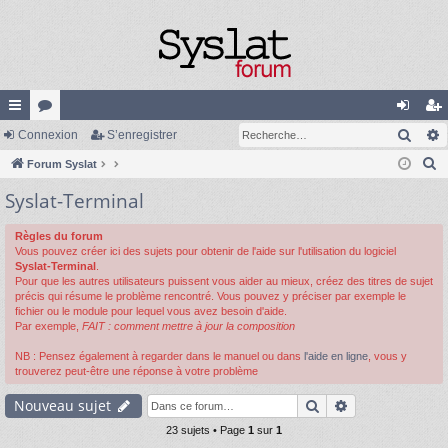
Rech
cc
Connexion
or
S’enregistrer
on
’e
R
ès
Forum Syslat
u
ne
nr
e
Syslat-Terminal
ra
m
xi
eg
c
pi
s
on
ist
h
Règles du forum
Vous pouvez créer ici des sujets pour obtenir de l'aide sur l'utilisation du logiciel
e
de
re
Syslat-Terminal
.
r
Pour que les autres utilisateurs puissent vous aider au mieux, créez des titres de sujet
r
c
précis qui résume le problème rencontré. Vous pouvez y préciser par exemple le
fichier ou le module pour lequel vous avez besoin d'aide.
h
Par exemple,
FAIT : comment mettre à jour la composition
e
NB : Pensez également à regarder dans le manuel ou dans
l'aide en ligne
, vous y
r
trouverez peut-être une réponse à votre problème
Rechercher
Recherche av
Nouveau sujet
23 sujets • Page
1
sur
1