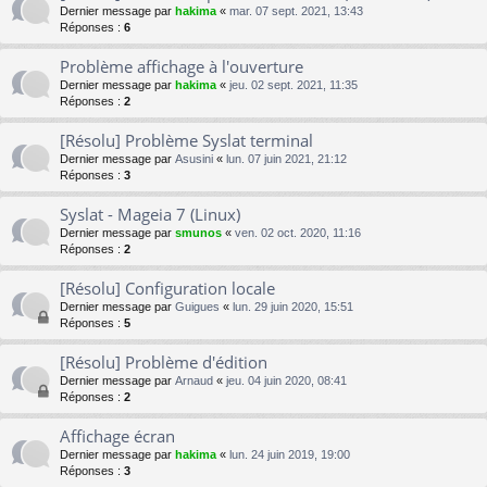
Dernier message par
hakima
«
mar. 07 sept. 2021, 13:43
Réponses :
6
Problème affichage à l'ouverture
Dernier message par
hakima
«
jeu. 02 sept. 2021, 11:35
Réponses :
2
[Résolu] Problème Syslat terminal
Dernier message par
Asusini
«
lun. 07 juin 2021, 21:12
Réponses :
3
Syslat - Mageia 7 (Linux)
Dernier message par
smunos
«
ven. 02 oct. 2020, 11:16
Réponses :
2
[Résolu] Configuration locale
Dernier message par
Guigues
«
lun. 29 juin 2020, 15:51
Réponses :
5
[Résolu] Problème d'édition
Dernier message par
Arnaud
«
jeu. 04 juin 2020, 08:41
Réponses :
2
Affichage écran
Dernier message par
hakima
«
lun. 24 juin 2019, 19:00
Réponses :
3