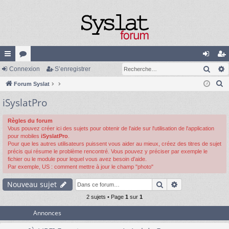
Rech
cc
Connexion
or
S’enregistrer
on
’e
R
ès
Forum Syslat
u
ne
nr
e
iSyslatPro
ra
m
xi
eg
c
pi
s
on
ist
h
Règles du forum
Vous pouvez créer ici des sujets pour obtenir de l'aide sur l'utilisation de l'application
e
de
re
pour mobiles
iSyslatPro
.
r
Pour que les autres utilisateurs puissent vous aider au mieux, créez des titres de sujet
r
c
précis qui résume le problème rencontré. Vous pouvez y préciser par exemple le
fichier ou le module pour lequel vous avez besoin d'aide.
h
Par exemple, US : comment mettre à jour le champ "photo"
e
Rechercher
Recherche av
Nouveau sujet
r
2 sujets • Page
1
sur
1
Annonces