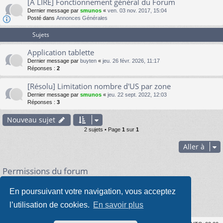
[À LIRE] Fonctionnement général du Forum
Dernier message par
smunos
«
ven. 03 nov. 2017, 15:04
Posté dans
Annonces Générales
Sujets
Application tablette
Dernier message par
buyten
«
jeu. 26 févr. 2026, 11:17
Réponses :
2
[Résolu] Limitation nombre d'US par zone
Dernier message par
smunos
«
jeu. 22 sept. 2022, 12:03
Réponses :
3
Nouveau sujet
2 sujets • Page
1
sur
1
Aller à
Permissions du forum
Vous
ne pouvez pas
poster de nouveaux sujets
Vous
ne pouvez pas
répondre aux sujets
En poursuivant votre navigation, vous acceptez
Vous
ne pouvez pas
modifier vos messages
Vous
ne pouvez pas
supprimer vos messages
l’utilisation de cookies.
En savoir plus
Vous
ne pouvez pas
joindre des fichiers