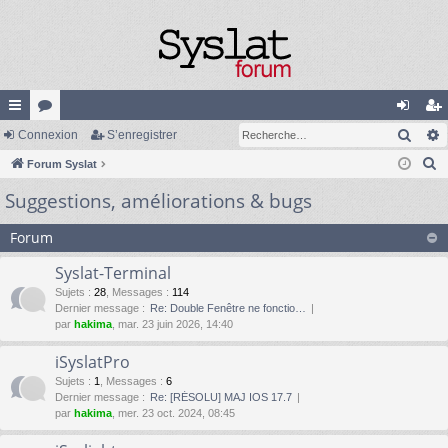
Rech
cc
Connexion
or
S’enregistrer
on
’e
R
ès
Forum Syslat
u
ne
nr
e
Suggestions, améliorations & bugs
ra
m
xi
eg
c
pi
s
on
ist
h
Forum
e
de
re
Syslat-Terminal
r
r
Sujets
:
28
,
Messages
:
114
c
Dernier message :
Re: Double Fenêtre ne fonctio…
h
par
hakima
, mar. 23 juin 2026, 14:40
e
iSyslatPro
r
Sujets
:
1
,
Messages
:
6
Dernier message :
Re: [RÉSOLU] MAJ IOS 17.7
par
hakima
, mer. 23 oct. 2024, 08:45