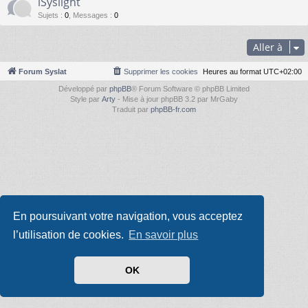
iSyslight
Sujets
:
0
,
Messages
:
0
Aller à
Forum Syslat
Supprimer les cookies
Heures au format
UTC+02:00
Développé par
phpBB
® Forum Software © phpBB Limited
Style par
Arty
- Mise à jour phpBB 3.2 par MrGaby
Traduit par
phpBB-fr.com
En poursuivant votre navigation, vous acceptez
l’utilisation de cookies.
En savoir plus
OK