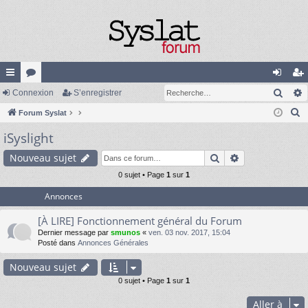
Rech
cc
Connexion
or
S’enregistrer
on
’e
R
ès
Forum Syslat
u
ne
nr
e
iSyslight
ra
m
xi
eg
c
pi
s
on
ist
Rechercher
Recherche av
Nouveau sujet
h
e
de
0 sujet • Page
1
sur
1
re
r
Annonces
r
c
[À LIRE] Fonctionnement général du Forum
h
Dernier message par
smunos
«
ven. 03 nov. 2017, 15:04
e
Posté dans
Annonces Générales
r
Nouveau sujet
0 sujet • Page
1
sur
1
Aller à