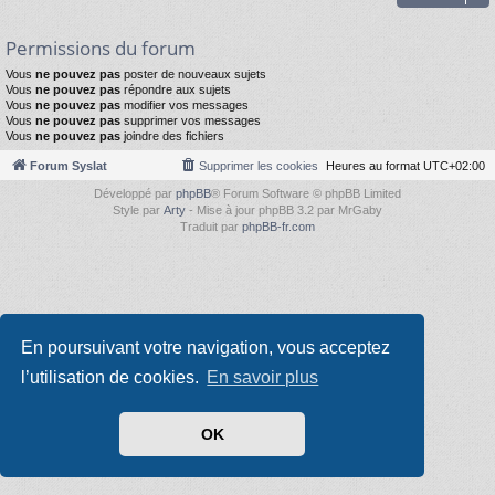
Permissions du forum
Vous
ne pouvez pas
poster de nouveaux sujets
Vous
ne pouvez pas
répondre aux sujets
Vous
ne pouvez pas
modifier vos messages
Vous
ne pouvez pas
supprimer vos messages
Vous
ne pouvez pas
joindre des fichiers
Forum Syslat
Supprimer les cookies
Heures au format
UTC+02:00
Développé par
phpBB
® Forum Software © phpBB Limited
Style par
Arty
- Mise à jour phpBB 3.2 par MrGaby
Traduit par
phpBB-fr.com
En poursuivant votre navigation, vous acceptez
l’utilisation de cookies.
En savoir plus
OK