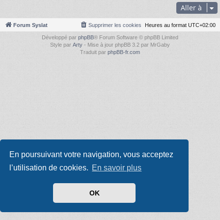
Aller à
Forum Syslat
Supprimer les cookies
Heures au format
UTC+02:00
Développé par
phpBB
® Forum Software © phpBB Limited
Style par
Arty
- Mise à jour phpBB 3.2 par MrGaby
Traduit par
phpBB-fr.com
En poursuivant votre navigation, vous acceptez
l’utilisation de cookies.
En savoir plus
OK