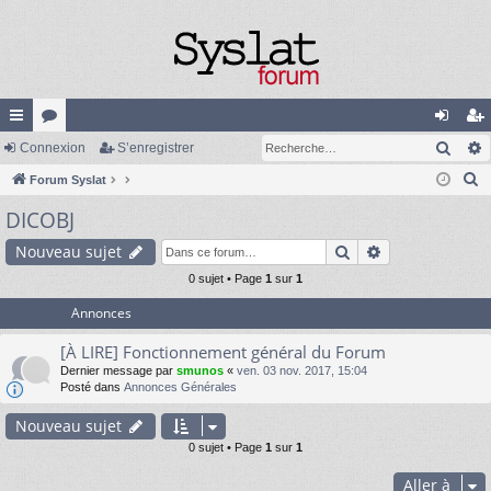
Rech
cc
Connexion
or
S’enregistrer
on
’e
R
ès
Forum Syslat
u
ne
nr
e
DICOBJ
ra
m
xi
eg
c
pi
s
on
ist
Rechercher
Recherche av
Nouveau sujet
h
e
de
0 sujet • Page
1
sur
1
re
r
Annonces
r
c
[À LIRE] Fonctionnement général du Forum
h
Dernier message par
smunos
«
ven. 03 nov. 2017, 15:04
e
Posté dans
Annonces Générales
r
Nouveau sujet
0 sujet • Page
1
sur
1
Aller à