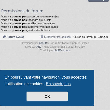
Permissions du forum
Vous
ne pouvez pas
poster de nouveaux sujets
Vous
ne pouvez pas
répondre aux sujets
Vous
ne pouvez pas
modifier vos messages
Vous
ne pouvez pas
supprimer vos messages
Vous
ne pouvez pas
joindre des fichiers
Forum Syslat
Supprimer les cookies
Heures au format
UTC+02:00
Développé par
phpBB
® Forum Software © phpBB Limited
Style par
Arty
- Mise à jour phpBB 3.2 par MrGaby
Traduit par
phpBB-fr.com
En poursuivant votre navigation, vous acceptez
l’utilisation de cookies.
En savoir plus
OK