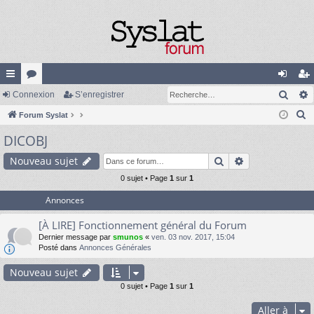
Rech
cc
Connexion
or
S’enregistrer
on
’e
R
ès
Forum Syslat
u
ne
nr
e
DICOBJ
ra
m
xi
eg
c
pi
s
on
ist
Rechercher
Recherche av
Nouveau sujet
h
e
de
0 sujet • Page
1
sur
1
re
r
Annonces
r
c
[À LIRE] Fonctionnement général du Forum
h
Dernier message par
smunos
«
ven. 03 nov. 2017, 15:04
e
Posté dans
Annonces Générales
r
Nouveau sujet
0 sujet • Page
1
sur
1
Aller à