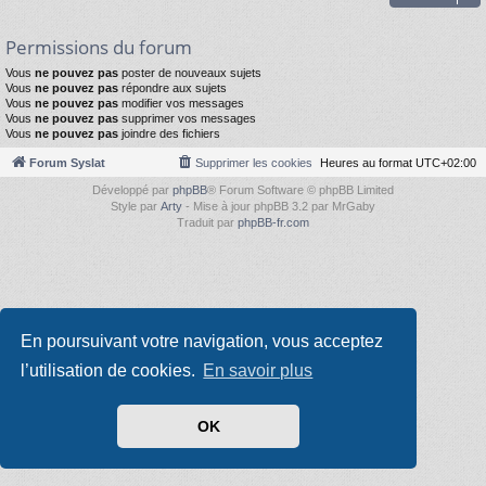
Permissions du forum
Vous
ne pouvez pas
poster de nouveaux sujets
Vous
ne pouvez pas
répondre aux sujets
Vous
ne pouvez pas
modifier vos messages
Vous
ne pouvez pas
supprimer vos messages
Vous
ne pouvez pas
joindre des fichiers
Forum Syslat
Supprimer les cookies
Heures au format
UTC+02:00
Développé par
phpBB
® Forum Software © phpBB Limited
Style par
Arty
- Mise à jour phpBB 3.2 par MrGaby
Traduit par
phpBB-fr.com
En poursuivant votre navigation, vous acceptez
l’utilisation de cookies.
En savoir plus
OK