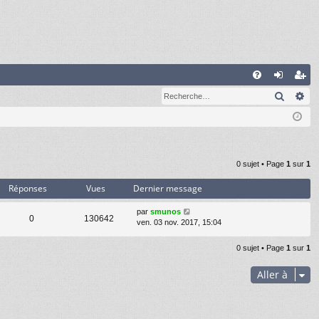
A
Recher
Re
FA
on
’e
Q
ne
nr
xi
eg
on
ist
0 sujet • Page
1
sur
1
re
Réponses
Vues
Dernier message
r
par
smunos
0
130642
ven. 03 nov. 2017, 15:04
0 sujet • Page
1
sur
1
Aller à