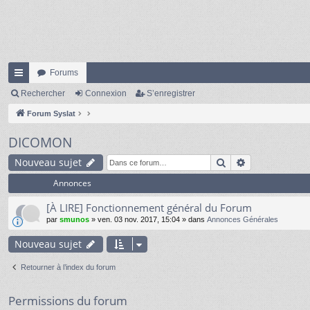
Forums
cc
Rechercher
Connexion
S’enregistrer
ès
Forum Syslat
ra
DICOMON
pi
Rechercher
Recherche av
Nouveau sujet
de
Annonces
[À LIRE] Fonctionnement général du Forum
par
smunos
» ven. 03 nov. 2017, 15:04 » dans
Annonces Générales
Nouveau sujet
Retourner à l’index du forum
Permissions du forum