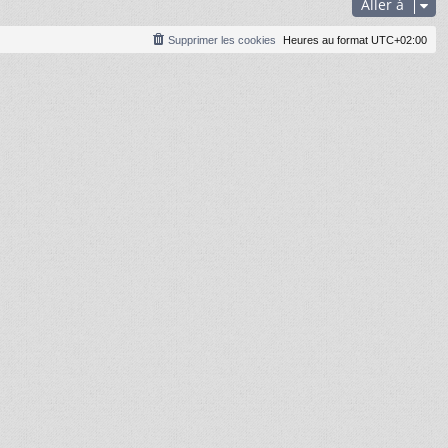
Aller à
e
r
m
Supprimer les cookies
Heures au format
UTC+02:00
e
s
s
a
g
e