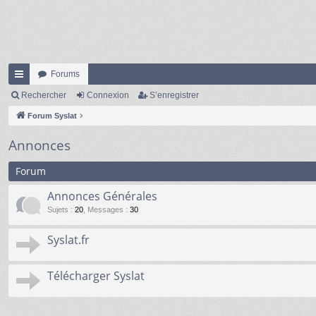
Forums
cc
Rechercher
Connexion
S’enregistrer
ès
Forum Syslat
ra
Annonces
pi
Forum
de
Annonces Générales
Sujets
:
20
,
Messages
:
30
Syslat.fr
Télécharger Syslat