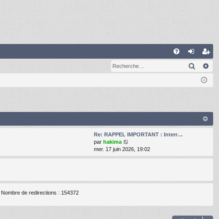
A
Recher
Re
FA
on
’e
Q
ne
nr
xi
eg
on
ist
re
Re: RAPPEL IMPORTANT : Interr…
r
V
par
hakima
o
mer. 17 juin 2026, 19:02
i
r
l
e
d
Nombre de redirections : 154372
e
r
n
i