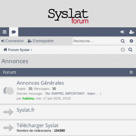
Rech
cc
Connexion
or
S’enregistrer
on
’e
R
ès
Forum Syslat
u
ne
nr
e
Annonces
ra
m
xi
eg
c
pi
s
on
ist
h
Forum
e
de
re
Annonces Générales
r
r
Sujets
:
20
,
Messages
:
30
c
Dernier message :
Re: RAPPEL IMPORTANT : Interr…
h
par
hakima
, mer. 17 juin 2026, 19:02
e
Syslat.fr
r
Télécharger Syslat
Nombre de redirections :
154380