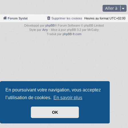
Aller à
Forum Syslat
Supprimer les cookies
Heures au format
UTC+02:00
Développé par
phpBB
® Forum Software © phpBB Limited
Style par
Arty
- Mise à jour phpBB 3.2 par MrGaby
Traduit par
phpBB-fr.com
En poursuivant votre navigation, vous acceptez
l’utilisation de cookies.
En savoir plus
OK