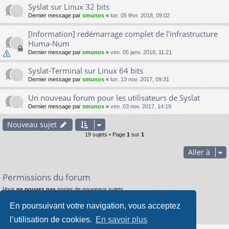
Syslat sur Linux 32 bits
Dernier message par
smunos
«
lun. 05 févr. 2018, 09:02
[Information] redémarrage complet de l'infrastructure
Huma-Num
Dernier message par
smunos
«
ven. 05 janv. 2018, 11:21
Syslat-Terminal sur Linux 64 bits
Dernier message par
smunos
«
lun. 13 nov. 2017, 09:31
Un nouveau forum pour les utilisateurs de Syslat
Dernier message par
smunos
«
ven. 03 nov. 2017, 14:19
Nouveau sujet
19 sujets • Page
1
sur
1
Aller à
Permissions du forum
Vous
ne pouvez pas
poster de nouveaux sujets
Vous
ne pouvez pas
répondre aux sujets
Vous
ne pouvez pas
modifier vos messages
En poursuivant votre navigation, vous acceptez
Vous
ne pouvez pas
supprimer vos messages
Vous
ne pouvez pas
joindre des fichiers
l’utilisation de cookies.
En savoir plus