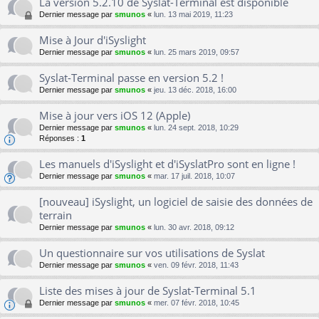
La version 5.2.10 de Syslat-Terminal est disponible
Dernier message par
smunos
«
lun. 13 mai 2019, 11:23
Mise à Jour d'iSyslight
Dernier message par
smunos
«
lun. 25 mars 2019, 09:57
Syslat-Terminal passe en version 5.2 !
Dernier message par
smunos
«
jeu. 13 déc. 2018, 16:00
Mise à jour vers iOS 12 (Apple)
Dernier message par
smunos
«
lun. 24 sept. 2018, 10:29
Réponses :
1
Les manuels d'iSyslight et d'iSyslatPro sont en ligne !
Dernier message par
smunos
«
mar. 17 juil. 2018, 10:07
[nouveau] iSyslight, un logiciel de saisie des données de
terrain
Dernier message par
smunos
«
lun. 30 avr. 2018, 09:12
Un questionnaire sur vos utilisations de Syslat
Dernier message par
smunos
«
ven. 09 févr. 2018, 11:43
Liste des mises à jour de Syslat-Terminal 5.1
Dernier message par
smunos
«
mer. 07 févr. 2018, 10:45