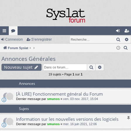
Rech
cc
Connexion
or
S’enregistrer
on
’e
R
ès
Forum Syslat
u
ne
nr
e
Annonces Générales
ra
m
xi
eg
c
pi
s
on
ist
Rechercher
Recherche av
Nouveau sujet
h
e
de
19 sujets • Page
1
sur
1
re
r
Annonces
r
c
[À LIRE] Fonctionnement général du Forum
h
Dernier message par
smunos
«
ven. 03 nov. 2017, 15:04
e
r
Sujets
Information sur les nouvelles versions des logiciels
Dernier message par
smunos
«
mer. 16 juin 2021, 12:06