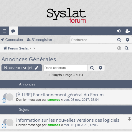
Rech
cc
Connexion
or
S’enregistrer
on
’e
R
ès
Forum Syslat
u
ne
nr
e
Annonces Générales
ra
m
xi
eg
c
pi
s
on
ist
Rechercher
Recherche av
Nouveau sujet
h
e
de
19 sujets • Page
1
sur
1
re
r
Annonces
r
c
[À LIRE] Fonctionnement général du Forum
h
Dernier message par
smunos
«
ven. 03 nov. 2017, 15:04
e
r
Sujets
Information sur les nouvelles versions des logiciels
Dernier message par
smunos
«
mer. 16 juin 2021, 12:06