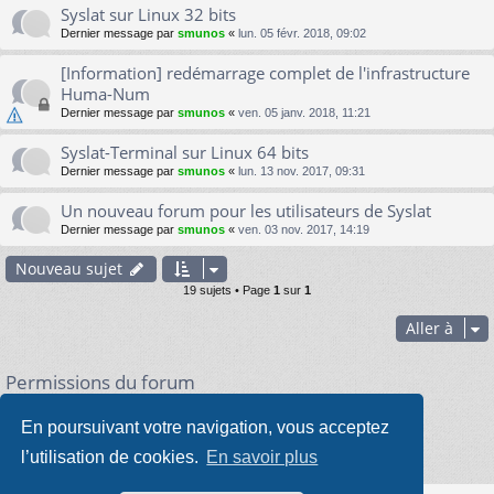
Syslat sur Linux 32 bits
Dernier message par
smunos
«
lun. 05 févr. 2018, 09:02
[Information] redémarrage complet de l'infrastructure
Huma-Num
Dernier message par
smunos
«
ven. 05 janv. 2018, 11:21
Syslat-Terminal sur Linux 64 bits
Dernier message par
smunos
«
lun. 13 nov. 2017, 09:31
Un nouveau forum pour les utilisateurs de Syslat
Dernier message par
smunos
«
ven. 03 nov. 2017, 14:19
Nouveau sujet
19 sujets • Page
1
sur
1
Aller à
Permissions du forum
Vous
ne pouvez pas
poster de nouveaux sujets
Vous
ne pouvez pas
répondre aux sujets
En poursuivant votre navigation, vous acceptez
Vous
ne pouvez pas
modifier vos messages
Vous
ne pouvez pas
supprimer vos messages
l’utilisation de cookies.
En savoir plus
Vous
ne pouvez pas
joindre des fichiers