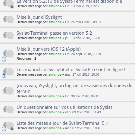
La version 5.2.10 de Syslat-Terminal est disponible
Dernier message par
smunos
«
lun. 13 mai 2019, 11:23
Mise à Jour d'iSyslight
Dernier message par
smunos
«
lun. 25 mars 2019, 09:57
Syslat-Terminal passe en version 5.2 !
Dernier message par
smunos
«
jeu. 13 déc. 2018, 16:00
Mise à jour vers iOS 12 (Apple)
Dernier message par
smunos
«
lun. 24 sept. 2018, 10:29
Réponses :
1
Les manuels d'iSyslight et d'iSyslatPro sont en ligne !
Dernier message par
smunos
«
mar. 17 juil. 2018, 10:07
[nouveau] iSyslight, un logiciel de saisie des données de
terrain
Dernier message par
smunos
«
lun. 30 avr. 2018, 09:12
Un questionnaire sur vos utilisations de Syslat
Dernier message par
smunos
«
ven. 09 févr. 2018, 11:43
Liste des mises à jour de Syslat-Terminal 5.1
Dernier message par
smunos
«
mer. 07 févr. 2018, 10:45