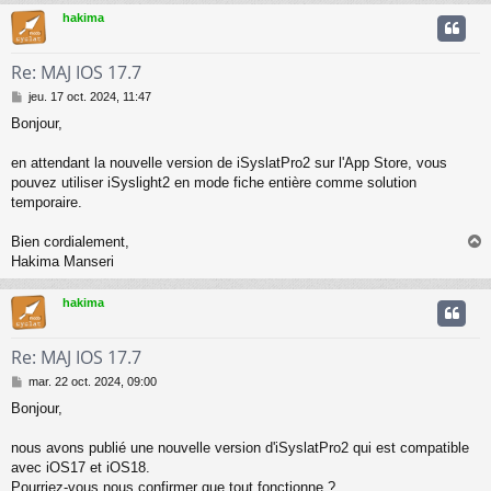
t
hakima
Re: MAJ IOS 17.7
M
jeu. 17 oct. 2024, 11:47
e
Bonjour,
s
s
a
en attendant la nouvelle version de iSyslatPro2 sur l'App Store, vous
g
pouvez utiliser iSyslight2 en mode fiche entière comme solution
e
temporaire.
Bien cordialement,
Hakima Manseri
t
hakima
Re: MAJ IOS 17.7
M
mar. 22 oct. 2024, 09:00
e
Bonjour,
s
s
a
nous avons publié une nouvelle version d'iSyslatPro2 qui est compatible
g
avec iOS17 et iOS18.
e
Pourriez-vous nous confirmer que tout fonctionne ?