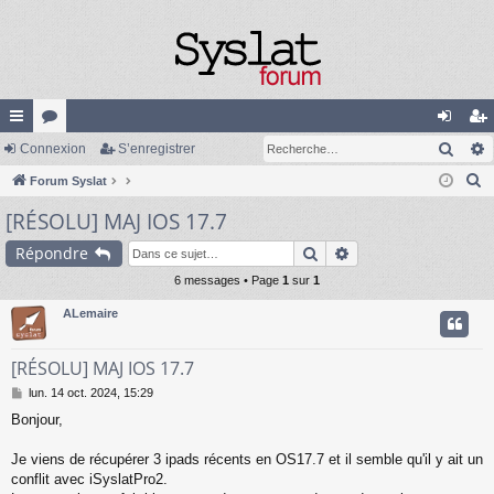
Rech
cc
Connexion
or
S’enregistrer
on
’e
R
ès
Forum Syslat
u
ne
nr
e
[RÉSOLU] MAJ IOS 17.7
ra
m
xi
eg
c
pi
s
on
ist
Rechercher
Recherche avancée
Répondre
h
e
de
6 messages • Page
1
sur
1
re
r
ALemaire
r
c
h
[RÉSOLU] MAJ IOS 17.7
e
M
lun. 14 oct. 2024, 15:29
r
e
Bonjour,
s
s
a
Je viens de récupérer 3 ipads récents en OS17.7 et il semble qu'il y ait un
g
conflit avec iSyslatPro2.
e