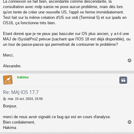
La connexion se fait bien, ascendante comme descendante, la
consultation avec mdp saisie ne pose aucun problème, mais dès lors
qu'on tente de créer une nouvelle US, l'appli se ferme immédiatement.
Test fait sur la même création d'US sur ordi (Terminal 5) et sur ipads en
OS16, ça fonctionne très bien.
Etant donné que je ne peux pas basculer sur OS plus ancien, y a-t-il une
MAJ de iSyslatPro2 prévue (sachant que l'IOS 18 est déjà disponible), ou
un tour de passe-passe qui permettrait de contourner le problème?
Merci,
Alexandre.
t
hakima
Re: MAJ IOS 17.7
M
mar. 15 oct. 2024, 15:55
e
Bonjour,
s
s
a
merci de nous avoir signalé ce bug qui est en cours d'analyse.
g
Bien cordialement,
e
Hakima