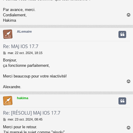
Par avance, merci.
Cordialement,
Hakima
t
ALemaire
Re: MAJ IOS 17.7
M
mar. 22 oct. 2024, 18:15
e
Bonjour,
s
ça fonctionne parfaitement,
s
a
g
Merci beaucoup pour votre réactivité!
e
Alexandre.
t
hakima
Re: [RÉSOLU] MAJ IOS 17.7
M
mer. 23 oct. 2024, 08:45
e
Merci pour le retour.
s
J'ai marqué le sujet comme "résolu".
s